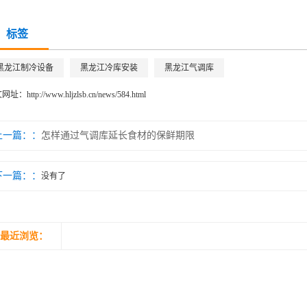
标签
黑龙江制冷设备
黑龙江冷库安装
黑龙江气调库
文网址：
http://www.hljzlsb.cn/news/584.html
上一篇：
怎样通过气调库延长食材的保鲜期限
下一篇：
没有了
最近浏览：