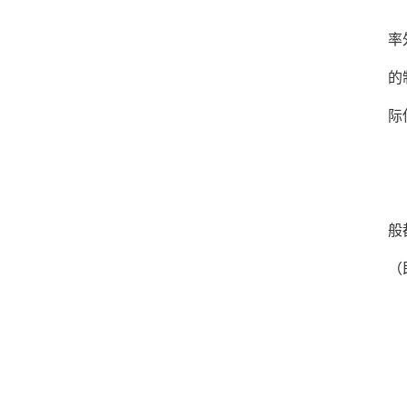
虽
率
的
际
制
制
般
（
三
在