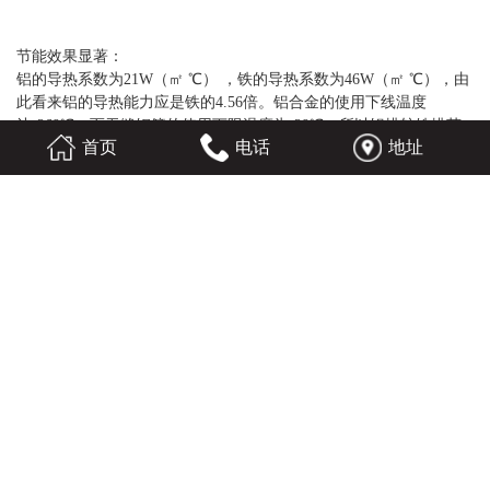
节能效果显著：
铝的导热系数为21W（㎡ ℃） ，铁的导热系数为46W（㎡ ℃），由
此看来铝的导热能力应是铁的4.56倍。铝合金的使用下线温度
达-269℃，而无缝钢管的使用下限温度为-29℃。所以铝排较铁排节
首页
电话
地址
能30％，其导热性能更好，制冷更快，且更能胜任低温环境下工
作。
重量轻安装方便：
铝排的投影面积和蒸发面积可达1:3或1:4，铝排只需安装在冷库的顶
部就能达到理想的制冷效果，由于其重量轻.安装快捷.省工省力，并
保证库体结构的稳定性，降低结构造价。
增加库容量：
由于铝排安装于顶部，库体四周不需要安装墙排管，新颖的设计，
无形中增加了冷库的容量，提高了冷库的利用率。
制冷剂用量小，节约成本：
同样的制冷量铝管长度少于铁排，因此制冷剂的充注量小，既节省
了成本而且制冷效果更好。