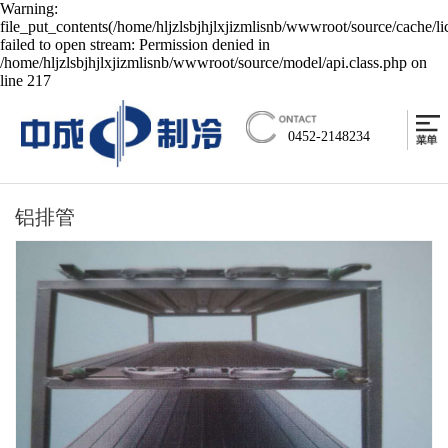
Warning:
file_put_contents(/home/hljzlsbjhjlxjizmlisnb/wwwroot/source/cache/l
failed to open stream: Permission denied in
/home/hljzlsbjhjlxjizmlisnb/wwwroot/source/model/api.class.php on
line 217
0452-2148234
铝排管